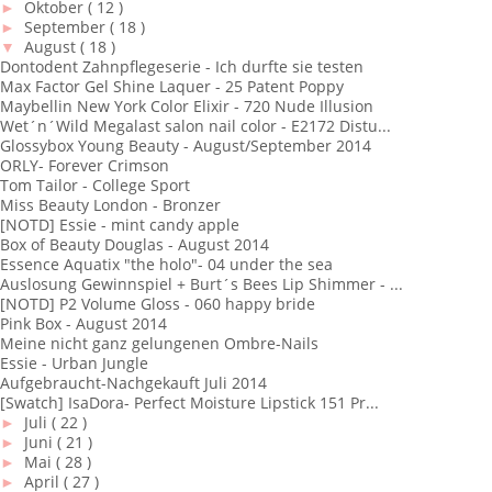
►
Oktober
( 12 )
►
September
( 18 )
▼
August
( 18 )
Dontodent Zahnpflegeserie - Ich durfte sie testen
Max Factor Gel Shine Laquer - 25 Patent Poppy
Maybellin New York Color Elixir - 720 Nude Illusion
Wet´n´Wild Megalast salon nail color - E2172 Distu...
Glossybox Young Beauty - August/September 2014
ORLY- Forever Crimson
Tom Tailor - College Sport
Miss Beauty London - Bronzer
[NOTD] Essie - mint candy apple
Box of Beauty Douglas - August 2014
Essence Aquatix "the holo"- 04 under the sea
Auslosung Gewinnspiel + Burt´s Bees Lip Shimmer - ...
[NOTD] P2 Volume Gloss - 060 happy bride
Pink Box - August 2014
Meine nicht ganz gelungenen Ombre-Nails
Essie - Urban Jungle
Aufgebraucht-Nachgekauft Juli 2014
[Swatch] IsaDora- Perfect Moisture Lipstick 151 Pr...
►
Juli
( 22 )
►
Juni
( 21 )
►
Mai
( 28 )
►
April
( 27 )