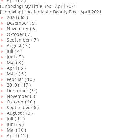
▼
April
( 2 )
[Unboxing] My Little Box - April 2021
[Unboxing] Lookfantastic Beauty Box - April 2021
►
2020
( 65 )
►
Dezember
( 9 )
►
November
( 6 )
►
Oktober
( 7 )
►
September
( 7 )
►
August
( 3 )
►
Juli
( 4 )
►
Juni
( 5 )
►
Mai
( 3 )
►
April
( 5 )
►
März
( 6 )
►
Februar
( 10 )
►
2019
( 117 )
►
Dezember
( 9 )
►
November
( 8 )
►
Oktober
( 10 )
►
September
( 6 )
►
August
( 13 )
►
Juli
( 11 )
►
Juni
( 9 )
►
Mai
( 10 )
►
April
( 12 )