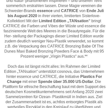
und Natur- phänomenen inspirieren – und unseren Teint
sommerlich erstrahlen lassen. Diese Magie vereinen die
Schwester-Brands
essence
und
CATRICE
von
Ende Juli
bis August 2020
in ihrer vierten, limitierten Sisterlove-
Kollektion! Mit der
Limited Edition „TANsation“
bringt
CATRICE die Farben und Vibes der Wüste und essence die
faszinierende Welt des Meeres in die Beautyregale. Für die
Her- stellung der Packagings dieser Limited Edition wurde
zudem deutlich weniger Neu-Plastik verwendet, so kommt
z.B. die Verpackung des CATRICE Bronzing Babe Of The
Dunes Maxi Baked Bronzing Powders Face & Body mit 95
Prozent weniger „Virgin Plastics“ aus.**
Doch das ist längst nicht alles: Im Rahmen der Limited
Edition „TANsation“ unterstützt cosnova, das Unternehmen
hinter essence und CATRICE, die Initiative
Plastics For
Change
mit einer
Spende über 35.000 US-Dollar
. Die
Plattform für ethische Beschaffung baut mit dem Support des
deutschen Kosmetikunternehmens seit Anfang 2020 zwei
Sammelzentren für Ozean- Plastikmüll in Indien aus. Ziel
der Zusammenarbeit ist es, achtlos entsorgtes Plastik als
wertvolles Rezyklat in den Kreislauf zu überführen und