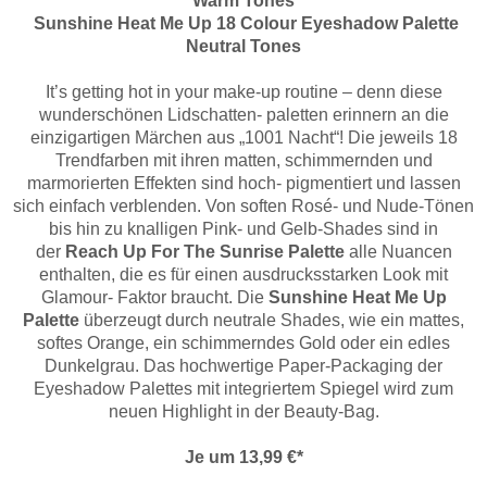
Warm Tones
Sunshine Heat Me Up 18 Colour Eyeshadow Palette
Neutral Tones
It’s getting hot in your make-up routine – denn diese
wunderschönen Lidschatten- paletten erinnern an die
einzigartigen Märchen aus „1001 Nacht“! Die jeweils 18
Trendfarben mit ihren matten, schimmernden und
marmorierten Effekten sind hoch- pigmentiert und lassen
sich einfach verblenden. Von soften Rosé- und Nude-Tönen
bis hin zu knalligen Pink- und Gelb-Shades sind in
der
Reach Up For The Sunrise Palette
alle Nuancen
enthalten, die es für einen ausdrucksstarken Look mit
Glamour- Faktor braucht. Die
Sunshine Heat Me Up
Palette
überzeugt durch neutrale Shades, wie ein mattes,
softes Orange, ein schimmerndes Gold oder ein edles
Dunkelgrau. Das hochwertige Paper-Packaging der
Eyeshadow Palettes mit integriertem Spiegel wird zum
neuen Highlight in der Beauty-Bag.
Je um 13,99 €*