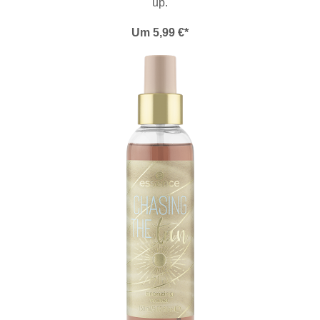
up.
Um 5,99 €*