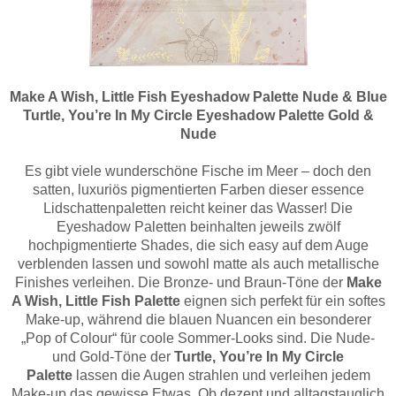
Make A Wish, Little Fish Eyeshadow Palette Nude & Blue
Turtle, You’re In My Circle Eyeshadow Palette Gold &
Nude
Es gibt viele wunderschöne Fische im Meer – doch den
satten, luxuriös pigmentierten Farben dieser essence
Lidschattenpaletten reicht keiner das Wasser! Die
Eyeshadow Paletten beinhalten jeweils zwölf
hochpigmentierte Shades, die sich easy auf dem Auge
verblenden lassen und sowohl matte als auch metallische
Finishes verleihen. Die Bronze- und Braun-Töne der
Make
A Wish, Little Fish Palette
eignen sich perfekt für ein softes
Make-up, während die blauen Nuancen ein besonderer
„Pop of Colour“ für coole Sommer-Looks sind. Die Nude-
und Gold-Töne der
Turtle, You’re In My Circle
Palette
lassen die Augen strahlen und verleihen jedem
Make-up das gewisse Etwas. Ob dezent und alltagstauglich