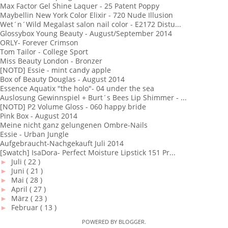
Max Factor Gel Shine Laquer - 25 Patent Poppy
Maybellin New York Color Elixir - 720 Nude Illusion
Wet´n´Wild Megalast salon nail color - E2172 Distu...
Glossybox Young Beauty - August/September 2014
ORLY- Forever Crimson
Tom Tailor - College Sport
Miss Beauty London - Bronzer
[NOTD] Essie - mint candy apple
Box of Beauty Douglas - August 2014
Essence Aquatix "the holo"- 04 under the sea
Auslosung Gewinnspiel + Burt´s Bees Lip Shimmer - ...
[NOTD] P2 Volume Gloss - 060 happy bride
Pink Box - August 2014
Meine nicht ganz gelungenen Ombre-Nails
Essie - Urban Jungle
Aufgebraucht-Nachgekauft Juli 2014
[Swatch] IsaDora- Perfect Moisture Lipstick 151 Pr...
►
Juli
( 22 )
►
Juni
( 21 )
►
Mai
( 28 )
►
April
( 27 )
►
März
( 23 )
►
Februar
( 13 )
POWERED BY
BLOGGER
.