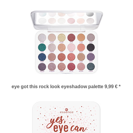
eye got this rock look eyeshadow palette 9,99 € *