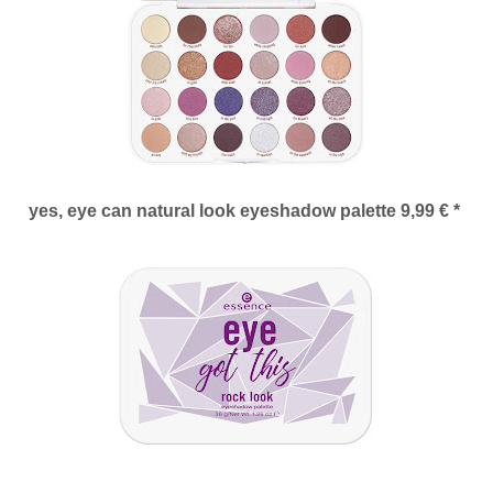
yes, eye can natural look eyeshadow palette 9,99 € *