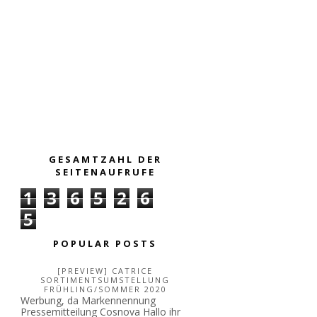
GESAMTZAHL DER
SEITENAUFRUFE
1
3
6
5
2
6
5
POPULAR POSTS
[PREVIEW] CATRICE
SORTIMENTSUMSTELLUNG
FRÜHLING/SOMMER 2020
Werbung, da Markennennung
Pressemitteilung Cosnova Hallo ihr