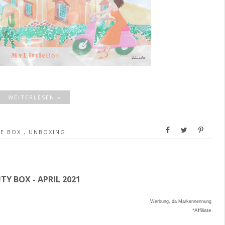
WEITERLESEN »
LE BOX
,
UNBOXING
Y BOX - APRIL 2021
Werbung, da Markennennung
*Affiliate