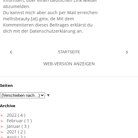
informiert, über einen deutlichen Link wieder
abzumelden.
Du kannst mich aber auch per Mail erreichen:
mellisbeauty [at] gmx. de Mit dem
Kommentieren dieses Beitrages erklärst du
dich mit der Datenschutzerklärung an.
‹
›
STARTSEITE
WEB-VERSION ANZEIGEN
Seiten
▼
Archive
►
2022
( 4 )
►
Februar
( 1 )
►
Januar
( 3 )
►
2021
( 2 )
►
April
( 2 )