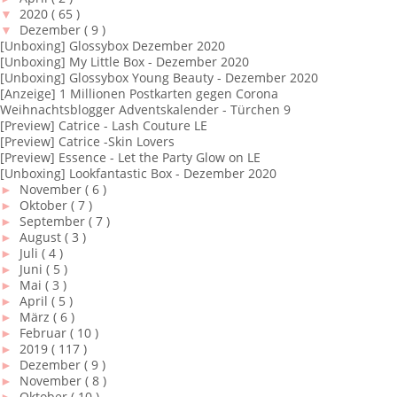
▼
2020
( 65 )
▼
Dezember
( 9 )
[Unboxing] Glossybox Dezember 2020
[Unboxing] My Little Box - Dezember 2020
[Unboxing] Glossybox Young Beauty - Dezember 2020
[Anzeige] 1 Millionen Postkarten gegen Corona
Weihnachtsblogger Adventskalender - Türchen 9
[Preview] Catrice - Lash Couture LE
[Preview] Catrice -Skin Lovers
[Preview] Essence - Let the Party Glow on LE
[Unboxing] Lookfantastic Box - Dezember 2020
►
November
( 6 )
►
Oktober
( 7 )
►
September
( 7 )
►
August
( 3 )
►
Juli
( 4 )
►
Juni
( 5 )
►
Mai
( 3 )
►
April
( 5 )
►
März
( 6 )
►
Februar
( 10 )
►
2019
( 117 )
►
Dezember
( 9 )
►
November
( 8 )
►
Oktober
( 10 )