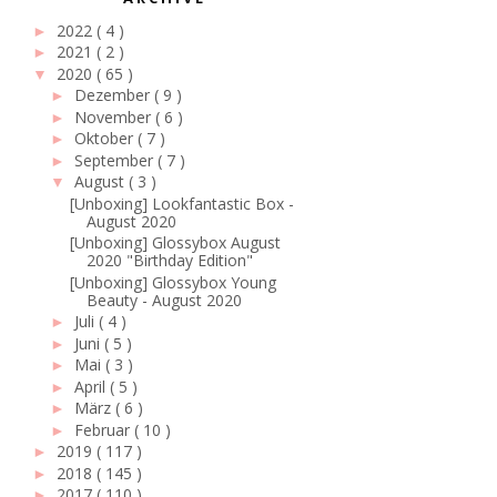
2022
( 4 )
►
2021
( 2 )
►
2020
( 65 )
▼
Dezember
( 9 )
►
November
( 6 )
►
Oktober
( 7 )
►
September
( 7 )
►
August
( 3 )
▼
[Unboxing] Lookfantastic Box -
August 2020
[Unboxing] Glossybox August
2020 "Birthday Edition"
[Unboxing] Glossybox Young
Beauty - August 2020
Juli
( 4 )
►
Juni
( 5 )
►
Mai
( 3 )
►
April
( 5 )
►
März
( 6 )
►
Februar
( 10 )
►
2019
( 117 )
►
2018
( 145 )
►
2017
( 110 )
►