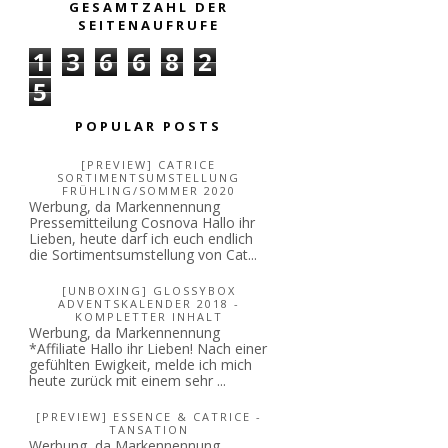
GESAMTZAHL DER
SEITENAUFRUFE
1
3
6
6
8
2
5
POPULAR POSTS
[PREVIEW] CATRICE
SORTIMENTSUMSTELLUNG
FRÜHLING/SOMMER 2020
Werbung, da Markennennung
Pressemitteilung Cosnova Hallo ihr
Lieben, heute darf ich euch endlich
die Sortimentsumstellung von Cat...
[UNBOXING] GLOSSYBOX
ADVENTSKALENDER 2018 -
KOMPLETTER INHALT
Werbung, da Markennennung
*Affiliate Hallo ihr Lieben! Nach einer
gefühlten Ewigkeit, melde ich mich
heute zurück mit einem sehr ...
[PREVIEW] ESSENCE & CATRICE -
TANSATION
Werbung, da Markennennung