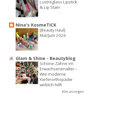
Lustreglass Lipstick
& Lip Stain
Nina's KosmeTICK
[Beauty Haul]
Mai/Juni 2026
Glam & Shine - Beautyblog
Schöne Zähne im
Erwachsenenalter –
Wie moderne
Kieferorthopädie
wirklich hilft
Alle anzeigen