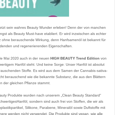
 jetzt sein wahres Beauty Wunder erleben! Denn der von manchen
längst als Beauty Must-have etabliert. Er wird inzwischen als echter
nz ohne berauschende Wirkung, denn Hanfsamenöl ist bekannt für
endenden und regenerierenden Eigenschaften.
Ende Mai 2020 auch in der neuen
HIGH BEAUTY Trend Edition
von
hwertigem Hanföl steht. Und keine Sorge: Unser Hanföl
ist absolut
erauschenden Stoffe.
Es wird aus dem Samen der Cannabis-sativa-
cht berauschend wie die bekannte Substanz, die aus den
Blättern
n der gleichen Pflanze stammt.
auty Produkte wurden nach unserem „Clean Beauty Standard“
ochwertigesHanföl, sondern sind auch frei von Stoffen, die wir als
plastikpartikel, Silikone, Parabene, Mineralöl sowie Duftstoffe mit
mere werden nicht verwendet. Die Produkte sind vegan, wie alle