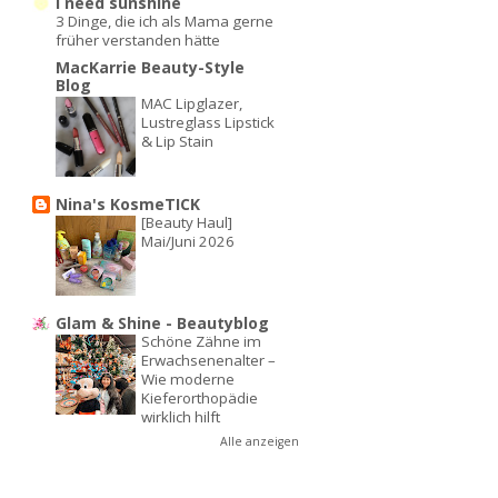
I need sunshine
3 Dinge, die ich als Mama gerne
früher verstanden hätte
MacKarrie Beauty-Style
Blog
MAC Lipglazer,
Lustreglass Lipstick
& Lip Stain
Nina's KosmeTICK
[Beauty Haul]
Mai/Juni 2026
Glam & Shine - Beautyblog
Schöne Zähne im
Erwachsenenalter –
Wie moderne
Kieferorthopädie
wirklich hilft
Alle anzeigen