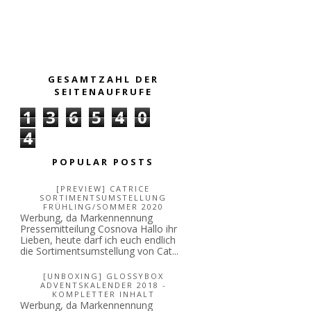
GESAMTZAHL DER
SEITENAUFRUFE
1
3
6
5
4
0
4
POPULAR POSTS
[PREVIEW] CATRICE
SORTIMENTSUMSTELLUNG
FRÜHLING/SOMMER 2020
Werbung, da Markennennung
Pressemitteilung Cosnova Hallo ihr
Lieben, heute darf ich euch endlich
die Sortimentsumstellung von Cat...
[UNBOXING] GLOSSYBOX
ADVENTSKALENDER 2018 -
KOMPLETTER INHALT
Werbung, da Markennennung