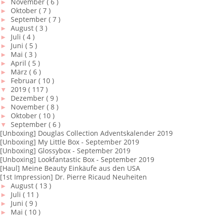
►
November
( 6 )
►
Oktober
( 7 )
►
September
( 7 )
►
August
( 3 )
►
Juli
( 4 )
►
Juni
( 5 )
►
Mai
( 3 )
►
April
( 5 )
►
März
( 6 )
►
Februar
( 10 )
▼
2019
( 117 )
►
Dezember
( 9 )
►
November
( 8 )
►
Oktober
( 10 )
▼
September
( 6 )
[Unboxing] Douglas Collection Adventskalender 2019
[Unboxing] My Little Box - September 2019
[Unboxing] Glossybox - September 2019
[Unboxing] Lookfantastic Box - September 2019
[Haul] Meine Beauty Einkäufe aus den USA
[1st Impression] Dr. Pierre Ricaud Neuheiten
►
August
( 13 )
►
Juli
( 11 )
►
Juni
( 9 )
►
Mai
( 10 )