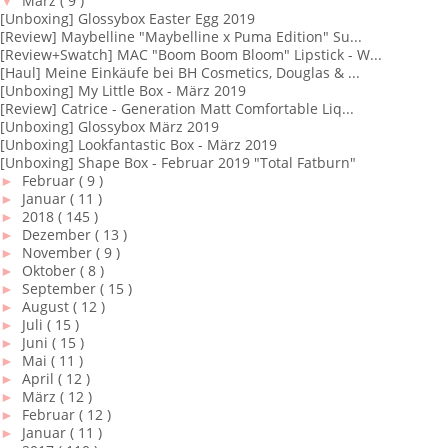
▼
März
( 9 )
[Unboxing] Glossybox Easter Egg 2019
[Review] Maybelline "Maybelline x Puma Edition" Su...
[Review+Swatch] MAC "Boom Boom Bloom" Lipstick - W...
[Haul] Meine Einkäufe bei BH Cosmetics, Douglas & ...
[Unboxing] My Little Box - März 2019
[Review] Catrice - Generation Matt Comfortable Liq...
[Unboxing] Glossybox März 2019
[Unboxing] Lookfantastic Box - März 2019
[Unboxing] Shape Box - Februar 2019 "Total Fatburn"
►
Februar
( 9 )
►
Januar
( 11 )
►
2018
( 145 )
►
Dezember
( 13 )
►
November
( 9 )
►
Oktober
( 8 )
►
September
( 15 )
►
August
( 12 )
►
Juli
( 15 )
►
Juni
( 15 )
►
Mai
( 11 )
►
April
( 12 )
►
März
( 12 )
►
Februar
( 12 )
►
Januar
( 11 )