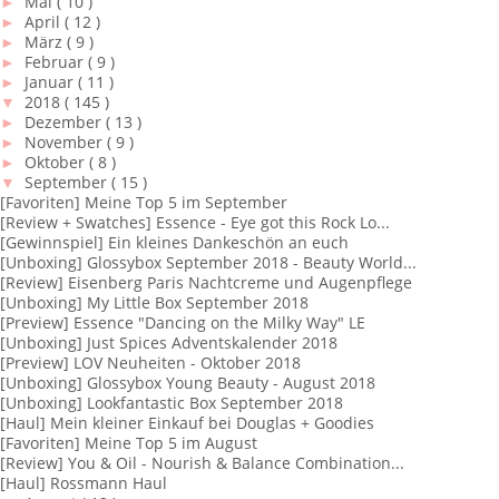
►
Mai
( 10 )
►
April
( 12 )
►
März
( 9 )
►
Februar
( 9 )
►
Januar
( 11 )
▼
2018
( 145 )
►
Dezember
( 13 )
►
November
( 9 )
►
Oktober
( 8 )
▼
September
( 15 )
[Favoriten] Meine Top 5 im September
[Review + Swatches] Essence - Eye got this Rock Lo...
[Gewinnspiel] Ein kleines Dankeschön an euch
[Unboxing] Glossybox September 2018 - Beauty World...
[Review] Eisenberg Paris Nachtcreme und Augenpflege
[Unboxing] My Little Box September 2018
[Preview] Essence "Dancing on the Milky Way" LE
[Unboxing] Just Spices Adventskalender 2018
[Preview] LOV Neuheiten - Oktober 2018
[Unboxing] Glossybox Young Beauty - August 2018
[Unboxing] Lookfantastic Box September 2018
[Haul] Mein kleiner Einkauf bei Douglas + Goodies
[Favoriten] Meine Top 5 im August
[Review] You & Oil - Nourish & Balance Combination...
[Haul] Rossmann Haul