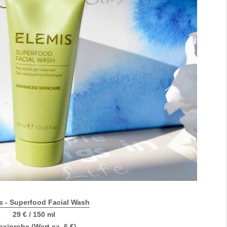
s - Superfood Facial Wash
29 € / 150 ml
xiprobe (Wert ca. 6 €)