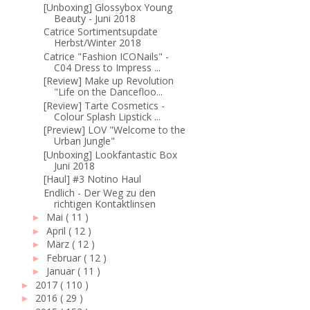
[Unboxing] Glossybox Young
Beauty - Juni 2018
Catrice Sortimentsupdate
Herbst/Winter 2018
Catrice "Fashion ICONails" -
C04 Dress to Impress ...
[Review] Make up Revolution
"Life on the Dancefloo...
[Review] Tarte Cosmetics -
Colour Splash Lipstick ...
[Preview] LOV "Welcome to the
Urban Jungle"
[Unboxing] Lookfantastic Box
Juni 2018
[Haul] #3 Notino Haul
Endlich - Der Weg zu den
richtigen Kontaktlinsen
Mai
( 11 )
►
April
( 12 )
►
März
( 12 )
►
Februar
( 12 )
►
Januar
( 11 )
►
2017
( 110 )
►
2016
( 29 )
►