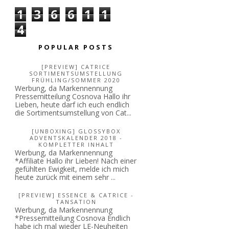
1
3
6
6
1
1
4
POPULAR POSTS
[PREVIEW] CATRICE
SORTIMENTSUMSTELLUNG
FRÜHLING/SOMMER 2020
Werbung, da Markennennung
Pressemitteilung Cosnova Hallo ihr
Lieben, heute darf ich euch endlich
die Sortimentsumstellung von Cat...
[UNBOXING] GLOSSYBOX
ADVENTSKALENDER 2018 -
KOMPLETTER INHALT
Werbung, da Markennennung
*Affiliate Hallo ihr Lieben! Nach einer
gefühlten Ewigkeit, melde ich mich
heute zurück mit einem sehr ...
[PREVIEW] ESSENCE & CATRICE -
TANSATION
Werbung, da Markennennung
*Pressemitteilung Cosnova Endlich
habe ich mal wieder LE-Neuheiten