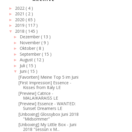
2022
( 4 )
►
2021
( 2 )
►
2020
( 65 )
►
2019
( 117 )
►
2018
( 145 )
▼
Dezember
( 13 )
►
November
( 9 )
►
Oktober
( 8 )
►
September
( 15 )
►
August
( 12 )
►
Juli
( 15 )
►
Juni
( 15 )
▼
[Favoriten] Meine Top 5 im Juni
[First Impression] Essence -
Kisses from Italy LE
[Preview] Catrice -
MALAIKARAISS LE
[Preview] Essence - WANTED:
Sunset Dreamers LE
[Unboxing] Glossybox Juni 2018
"Midsommer"
[Unboxing] My Little Box - Juni
2018 "sessún x M...