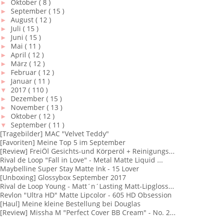
►
Oktober
( 8 )
►
September
( 15 )
►
August
( 12 )
►
Juli
( 15 )
►
Juni
( 15 )
►
Mai
( 11 )
►
April
( 12 )
►
März
( 12 )
►
Februar
( 12 )
►
Januar
( 11 )
▼
2017
( 110 )
►
Dezember
( 15 )
►
November
( 13 )
►
Oktober
( 12 )
▼
September
( 11 )
[Tragebilder] MAC "Velvet Teddy"
[Favoriten] Meine Top 5 im September
[Review] FreiÖl Gesichts-und Körperöl + Reinigungs...
Rival de Loop "Fall in Love" - Metal Matte Liquid ...
Maybelline Super Stay Matte Ink - 15 Lover
[Unboxing] Glossybox September 2017
Rival de Loop Young - Matt´n´Lasting Matt-Lipgloss...
Revlon "Ultra HD" Matte Lipcolor - 605 HD Obsession
[Haul] Meine kleine Bestellung bei Douglas
[Review] Missha M "Perfect Cover BB Cream" - No. 2...