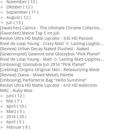
►
November
( 13 )
►
Oktober
( 12 )
►
September
( 11 )
►
August
( 12 )
▼
Juli
( 13 )
[Swatches] Catrice - The Ultimate Chrome Collectio...
[Favoriten] Meine Top 5 im Juli
Revlon Ultra HD Matte Lipcolor - 635 HD Passion
Rival de Loop Young - Crazy Matt´n´Lasting Lipglos...
[Review] Urban Decay Naked Flushed - Naked
[Gewinnspiel] Gewinnt eine Glossybox "Pink Planet"
Rival de Loop Young - Matt´n´Lasting Matt-Lipgloss...
[Unboxing] Glossybox Juli 2016 "Pink Planet"
[Liebling] Origins Original Skin - Retexurizing Mask
[Review] Zoeva - Mixed Metals Palette
[Unboxing] Parfümerie Bag "Hello Sunshine"
Revlon Ultra HD Matte Lipcolor - 610 HD Addiction
MAC - Ruby Woo
►
Juni
( 12 )
►
Mai
( 7 )
►
April
( 10 )
►
März
( 5 )
►
2016
( 29 )
►
April
( 5 )
►
Februar
( 8 )