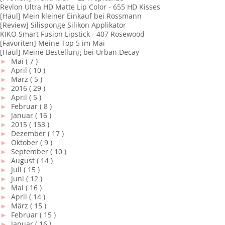
Revlon Ultra HD Matte Lip Color - 655 HD Kisses
[Haul] Mein kleiner Einkauf bei Rossmann
[Review] Silisponge Silikon Applikator
KIKO Smart Fusion Lipstick - 407 Rosewood
[Favoriten] Meine Top 5 im Mai
[Haul] Meine Bestellung bei Urban Decay
►
Mai
( 7 )
►
April
( 10 )
►
März
( 5 )
►
2016
( 29 )
►
April
( 5 )
►
Februar
( 8 )
►
Januar
( 16 )
►
2015
( 153 )
►
Dezember
( 17 )
►
Oktober
( 9 )
►
September
( 10 )
►
August
( 14 )
►
Juli
( 15 )
►
Juni
( 12 )
►
Mai
( 16 )
►
April
( 14 )
►
März
( 15 )
►
Februar
( 15 )
►
Januar
( 16 )