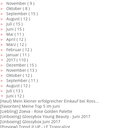
►
November
( 9 )
►
Oktober
( 8 )
►
September
( 15 )
►
August
( 12 )
►
Juli
( 15 )
►
Juni
( 15 )
►
Mai
( 11 )
►
April
( 12 )
►
März
( 12 )
►
Februar
( 12 )
►
Januar
( 11 )
▼
2017
( 110 )
►
Dezember
( 15 )
►
November
( 13 )
►
Oktober
( 12 )
►
September
( 11 )
►
August
( 12 )
►
Juli
( 13 )
▼
Juni
( 12 )
[Haul] Mein kleiner erfolgreicher Einkauf bei Ross...
[Favoriten] Meine Top 5 im Juni
[Liebling] Zoeva - Rose Golden Palette
[Unboxing] Glossybox Young Beauty - Juni 2017
[Unboxing] Glossybox Juni 2017
[Preview] Trend it UP - LE Tropicalize