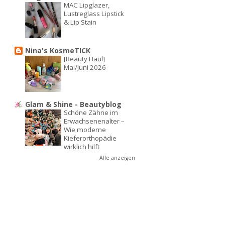
MAC Lipglazer,
Lustreglass Lipstick
& Lip Stain
Nina's KosmeTICK
[Beauty Haul]
Mai/Juni 2026
Glam & Shine - Beautyblog
Schöne Zähne im
Erwachsenenalter –
Wie moderne
Kieferorthopädie
wirklich hilft
Alle anzeigen