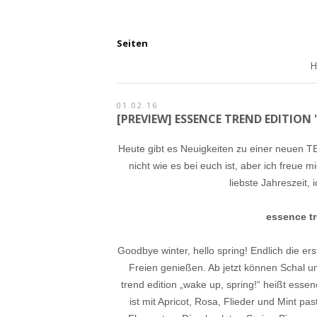
Seiten
01.02.16
[PREVIEW] ESSENCE TREND EDITION 
Heute gibt es Neuigkeiten zu einer neuen TE
nicht wie es bei euch ist, aber ich freue 
liebste Jahreszeit,
essence tr
Goodbye winter, hello spring! Endlich die e
Freien genießen. Ab jetzt können Schal u
trend edition „wake up, spring!“ heißt esse
ist mit Apricot, Rosa, Flieder und Mint pa