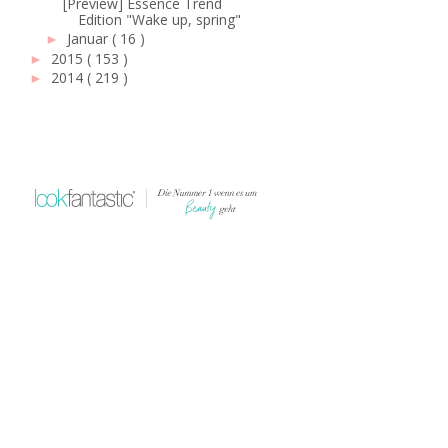
[Preview] Essence Trend
Edition "Wake up, spring"
Januar
( 16 )
►
2015
( 153 )
►
2014
( 219 )
►