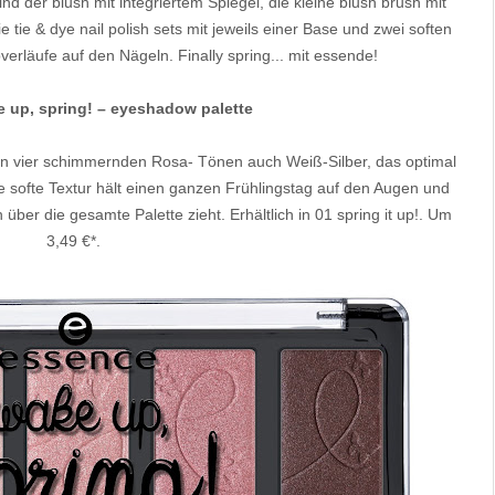
d der blush mit integriertem Spiegel, die kleine blush brush mit
e tie & dye nail polish sets mit jeweils einer Base und zwei soften
verläufe auf den Nägeln. Finally spring... mit essende!
 up, spring! – eyeshadow palette
ben vier schimmernden Rosa- Tönen auch Weiß-Silber, das optimal
e softe Textur hält einen ganzen Frühlingstag auf den Augen und
ber die gesamte Palette zieht. Erhältlich in 01 spring it up!. Um
3,49 €*.