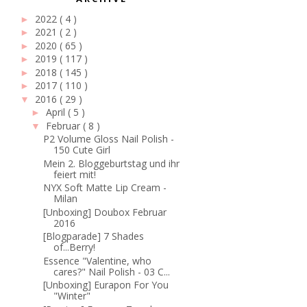
2022
( 4 )
►
2021
( 2 )
►
2020
( 65 )
►
2019
( 117 )
►
2018
( 145 )
►
2017
( 110 )
►
2016
( 29 )
▼
April
( 5 )
►
Februar
( 8 )
▼
P2 Volume Gloss Nail Polish -
150 Cute Girl
Mein 2. Bloggeburtstag und ihr
feiert mit!
NYX Soft Matte Lip Cream -
Milan
[Unboxing] Doubox Februar
2016
[Blogparade] 7 Shades
of...Berry!
Essence "Valentine, who
cares?" Nail Polish - 03 C...
[Unboxing] Eurapon For You
"Winter"