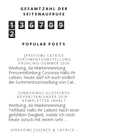
GESAMTZAHL DER
SEITENAUFRUFE
1
3
6
7
0
9
2
POPULAR POSTS
[PREVIEW] CATRICE
SORTIMENTSUMSTELLUNG
FRÜHLING/SOMMER 2020
Werbung, da Markennennung
Pressemitteilung Cosnova Hallo ihr
Lieben, heute darf ich euch endlich
die Sortimentsumstellung von Cat...
[UNBOXING] GLOSSYBOX
ADVENTSKALENDER 2018 -
KOMPLETTER INHALT
Werbung, da Markennennung
*Affiliate Hallo ihr Lieben! Nach einer
gefühlten Ewigkeit, melde ich mich
heute zurück mit einem sehr ...
[PREVIEW] ESSENCE & CATRICE -