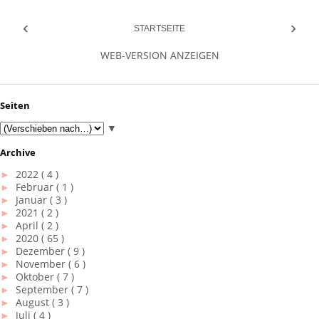
‹
›
STARTSEITE
WEB-VERSION ANZEIGEN
Seiten
▼
Archive
►
2022
( 4 )
►
Februar
( 1 )
►
Januar
( 3 )
►
2021
( 2 )
►
April
( 2 )
►
2020
( 65 )
►
Dezember
( 9 )
►
November
( 6 )
►
Oktober
( 7 )
►
September
( 7 )
►
August
( 3 )
►
Juli
( 4 )