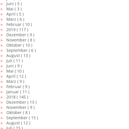
►
Juni
( 5 )
►
Mai
( 3 )
►
April
( 5 )
►
März
( 6 )
►
Februar
( 10 )
►
2019
( 117 )
►
Dezember
( 9 )
►
November
( 8 )
►
Oktober
( 10 )
►
September
( 6 )
►
August
( 13 )
►
Juli
( 11 )
►
Juni
( 9 )
►
Mai
( 10 )
►
April
( 12 )
►
März
( 9 )
►
Februar
( 9 )
►
Januar
( 11 )
►
2018
( 145 )
►
Dezember
( 13 )
►
November
( 9 )
►
Oktober
( 8 )
►
September
( 15 )
►
August
( 12 )
►
Juli
( 15 )