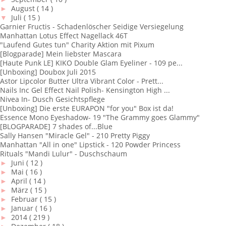
►
August
( 14 )
▼
Juli
( 15 )
Garnier Fructis - Schadenlöscher Seidige Versiegelung
Manhattan Lotus Effect Nagellack 46T
"Laufend Gutes tun" Charity Aktion mit Pixum
[Blogparade] Mein liebster Mascara
[Haute Punk LE] KIKO Double Glam Eyeliner - 109 pe...
[Unboxing] Doubox Juli 2015
Astor Lipcolor Butter Ultra Vibrant Color - Prett...
Nails Inc Gel Effect Nail Polish- Kensington High ...
Nivea In- Dusch Gesichtspflege
[Unboxing] Die erste EURAPON "for you" Box ist da!
Essence Mono Eyeshadow- 19 "The Grammy goes Glammy"
[BLOGPARADE] 7 shades of...Blue
Sally Hansen "Miracle Gel" - 210 Pretty Piggy
Manhattan "All in one" Lipstick - 120 Powder Princess
Rituals "Mandi Lulur" - Duschschaum
►
Juni
( 12 )
►
Mai
( 16 )
►
April
( 14 )
►
März
( 15 )
►
Februar
( 15 )
►
Januar
( 16 )
►
2014
( 219 )