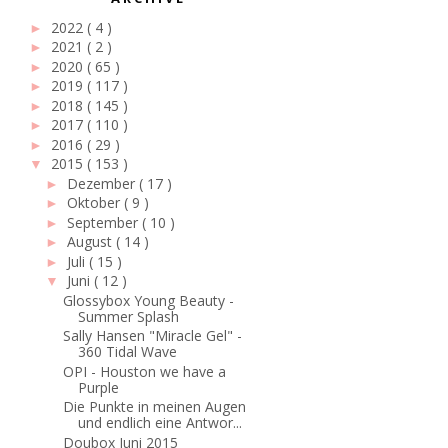
2022
( 4 )
►
2021
( 2 )
►
2020
( 65 )
►
2019
( 117 )
►
2018
( 145 )
►
2017
( 110 )
►
2016
( 29 )
►
2015
( 153 )
▼
Dezember
( 17 )
►
Oktober
( 9 )
►
September
( 10 )
►
August
( 14 )
►
Juli
( 15 )
►
Juni
( 12 )
▼
Glossybox Young Beauty -
Summer Splash
Sally Hansen "Miracle Gel" -
360 Tidal Wave
OPI - Houston we have a
Purple
Die Punkte in meinen Augen
und endlich eine Antwor...
Doubox Juni 2015