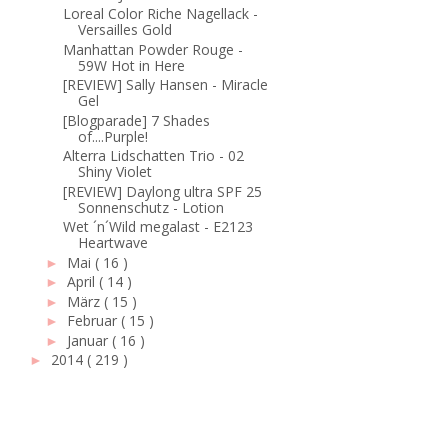
Loreal Color Riche Nagellack -
Versailles Gold
Manhattan Powder Rouge -
59W Hot in Here
[REVIEW] Sally Hansen - Miracle
Gel
[Blogparade] 7 Shades
of....Purple!
Alterra Lidschatten Trio - 02
Shiny Violet
[REVIEW] Daylong ultra SPF 25
Sonnenschutz - Lotion
Wet ´n´Wild megalast - E2123
Heartwave
Mai
( 16 )
►
April
( 14 )
►
März
( 15 )
►
Februar
( 15 )
►
Januar
( 16 )
►
2014
( 219 )
►