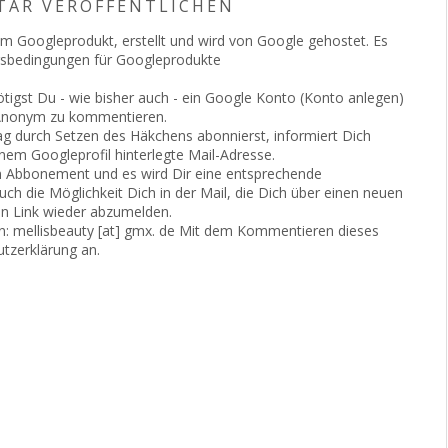
AR VERÖFFENTLICHEN
em Googleprodukt, erstellt und wird von Google gehostet. Es
gsbedingungen für Googleprodukte
gst Du - wie bisher auch - ein Google Konto (Konto anlegen)
t Anonym zu kommentieren.
 durch Setzen des Häkchens abonnierst, informiert Dich
inem Googleprofil hinterlegte Mail-Adresse.
n Abbonement und es wird Dir eine entsprechende
uch die Möglichkeit Dich in der Mail, die Dich über einen neuen
en Link wieder abzumelden.
en: mellisbeauty [at] gmx. de Mit dem Kommentieren dieses
utzerklärung an.