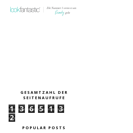
GESAMTZAHL DER
SEITENAUFRUFE
1
3
6
5
1
3
2
POPULAR POSTS