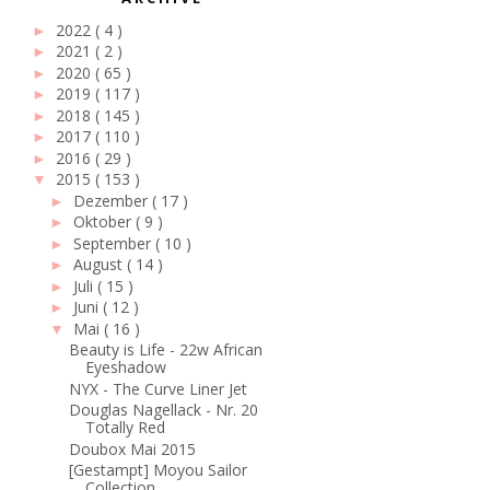
2022
( 4 )
►
2021
( 2 )
►
2020
( 65 )
►
2019
( 117 )
►
2018
( 145 )
►
2017
( 110 )
►
2016
( 29 )
►
2015
( 153 )
▼
Dezember
( 17 )
►
Oktober
( 9 )
►
September
( 10 )
►
August
( 14 )
►
Juli
( 15 )
►
Juni
( 12 )
►
Mai
( 16 )
▼
Beauty is Life - 22w African
Eyeshadow
NYX - The Curve Liner Jet
Douglas Nagellack - Nr. 20
Totally Red
Doubox Mai 2015
[Gestampt] Moyou Sailor
Collection