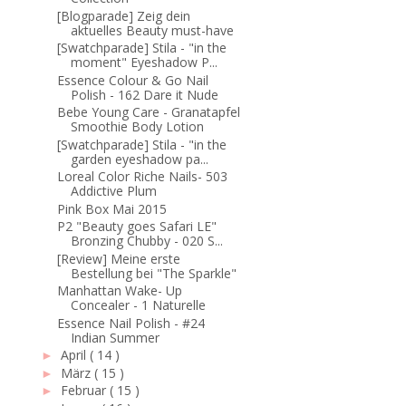
[Blogparade] Zeig dein
aktuelles Beauty must-have
[Swatchparade] Stila - "in the
moment" Eyeshadow P...
Essence Colour & Go Nail
Polish - 162 Dare it Nude
Bebe Young Care - Granatapfel
Smoothie Body Lotion
[Swatchparade] Stila - "in the
garden eyeshadow pa...
Loreal Color Riche Nails- 503
Addictive Plum
Pink Box Mai 2015
P2 "Beauty goes Safari LE"
Bronzing Chubby - 020 S...
[Review] Meine erste
Bestellung bei "The Sparkle"
Manhattan Wake- Up
Concealer - 1 Naturelle
Essence Nail Polish - #24
Indian Summer
April
( 14 )
►
März
( 15 )
►
Februar
( 15 )
►