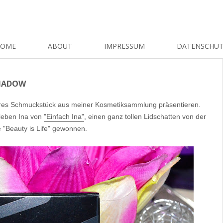
HOME
ABOUT
IMPRESSUM
DATENSCHU
SHADOW
res Schmuckstück aus meiner Kosmetiksammlung präsentieren.
lieben Ina von
"Einfach Ina"
, einen ganz tollen Lidschatten von der
 "Beauty is Life" gewonnen.