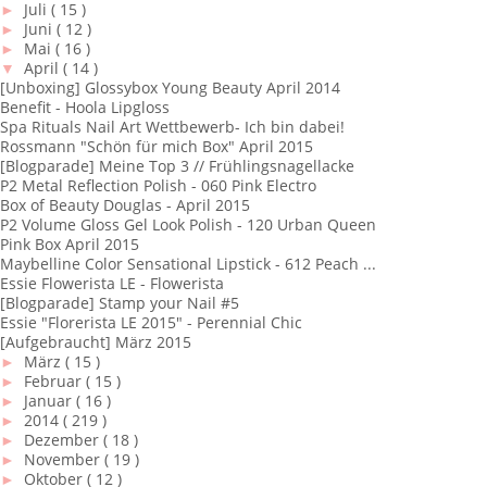
►
Juli
( 15 )
►
Juni
( 12 )
►
Mai
( 16 )
▼
April
( 14 )
[Unboxing] Glossybox Young Beauty April 2014
Benefit - Hoola Lipgloss
Spa Rituals Nail Art Wettbewerb- Ich bin dabei!
Rossmann "Schön für mich Box" April 2015
[Blogparade] Meine Top 3 // Frühlingsnagellacke
P2 Metal Reflection Polish - 060 Pink Electro
Box of Beauty Douglas - April 2015
P2 Volume Gloss Gel Look Polish - 120 Urban Queen
Pink Box April 2015
Maybelline Color Sensational Lipstick - 612 Peach ...
Essie Flowerista LE - Flowerista
[Blogparade] Stamp your Nail #5
Essie "Florerista LE 2015" - Perennial Chic
[Aufgebraucht] März 2015
►
März
( 15 )
►
Februar
( 15 )
►
Januar
( 16 )
►
2014
( 219 )
►
Dezember
( 18 )
►
November
( 19 )
►
Oktober
( 12 )