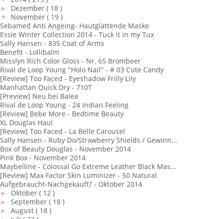
►
Dezember
( 18 )
▼
November
( 19 )
Sebamed Anti Angeing- Hautglättende Maske
Essie Winter Collection 2014 - Tuck it in my Tux
Sally Hansen - 835 Coat of Arms
Benefit - Lollibalm
Misslyn Rich Color Gloss - Nr. 65 Brombeer
Rival de Loop Young "Holo Nail" - # 03 Cute Candy
[Review] Too Faced - Eyeshadow Frilly Lily
Manhattan Quick Dry - 710T
[Preview] Neu bei Balea
Rival de Loop Young - 24 Indian Feeling
[Review] Bebe More - Bedtime Beauty
XL Douglas Haul
[Review] Too Faced - La Belle Carousel
Sally Hansen - Ruby Do/Strawberry Shields / Gewinn...
Box of Beauty Douglas - November 2014
Pink Box - November 2014
Maybelline - Colossal Go Extreme Leather Black Mas...
[Review] Max Factor Skin Luminizer - 50 Natural
Aufgebraucht-Nachgekauft? - Oktober 2014
►
Oktober
( 12 )
►
September
( 18 )
►
August
( 18 )