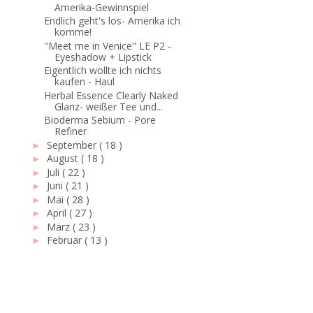
Amerika-Gewinnspiel
Endlich geht's los- Amerika ich
komme!
"Meet me in Venice" LE P2 -
Eyeshadow + Lipstick
Eigentlich wollte ich nichts
kaufen - Haul
Herbal Essence Clearly Naked
Glanz- weißer Tee und...
Bioderma Sebium - Pore
Refiner
September
( 18 )
►
August
( 18 )
►
Juli
( 22 )
►
Juni
( 21 )
►
Mai
( 28 )
►
April
( 27 )
►
März
( 23 )
►
Februar
( 13 )
►