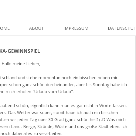
HOME
ABOUT
IMPRESSUM
DATENSCHU
RIKA-GEWINNSPIEL
Hallo meine Lieben,
Deutschland und stehe momentan noch ein bisschen neben mir.
rper schon ganz schön durcheinander, aber bis Sonntag habe ich
ann mich erholen "Urlaub vom Urlaub".
aubend schön, eigentlich kann man es gar nicht in Worte fassen,
ers. Das Wetter war super, somit habe ich auch ein bisschen
tten wir jeden Tag über 30 Grad (ganz schön heiß) :D Was mich
diesem Land, Berge, Strände, Wüste und das große Stadtleben. Ich
noch dabei alles zu verarbeiten.