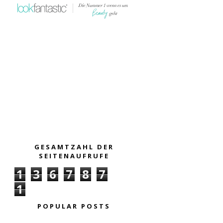
GESAMTZAHL DER
SEITENAUFRUFE
1
3
6
7
8
7
1
POPULAR POSTS