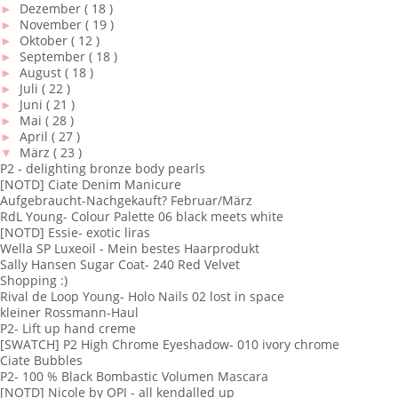
►
Dezember
( 18 )
►
November
( 19 )
►
Oktober
( 12 )
►
September
( 18 )
►
August
( 18 )
►
Juli
( 22 )
►
Juni
( 21 )
►
Mai
( 28 )
►
April
( 27 )
▼
März
( 23 )
P2 - delighting bronze body pearls
[NOTD] Ciate Denim Manicure
Aufgebraucht-Nachgekauft? Februar/März
RdL Young- Colour Palette 06 black meets white
[NOTD] Essie- exotic liras
Wella SP Luxeoil - Mein bestes Haarprodukt
Sally Hansen Sugar Coat- 240 Red Velvet
Shopping :)
Rival de Loop Young- Holo Nails 02 lost in space
kleiner Rossmann-Haul
P2- Lift up hand creme
[SWATCH] P2 High Chrome Eyeshadow- 010 ivory chrome
Ciate Bubbles
P2- 100 % Black Bombastic Volumen Mascara
[NOTD] Nicole by OPI - all kendalled up